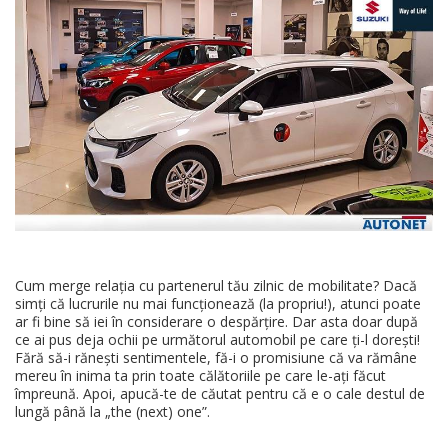
Cum merge relația cu partenerul tău zilnic de mobilitate? Dacă
simți că lucrurile nu mai funcționează (la propriu!), atunci poate
ar fi bine să iei în considerare o despărțire. Dar asta doar după
ce ai pus deja ochii pe următorul automobil pe care ți-l dorești!
Fără să-i rănești sentimentele, fă-i o promisiune că va rămâne
mereu în inima ta prin toate călătoriile pe care le-ați făcut
împreună. Apoi, apucă-te de căutat pentru că e o cale destul de
lungă până la „the (next) one”.