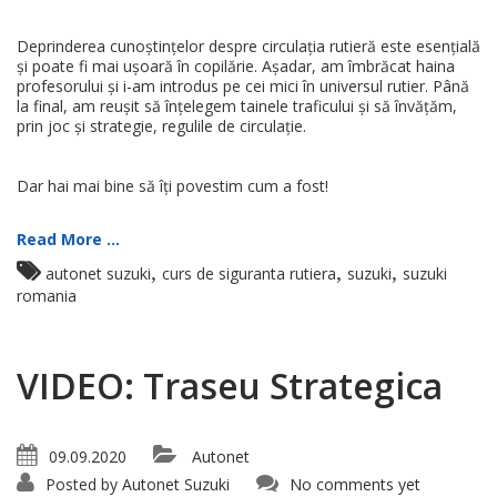
Deprinderea cunoștințelor despre circulația rutieră este esențială
și poate fi mai ușoară în copilărie. Așadar, am îmbrăcat haina
profesorului și i-am introdus pe cei mici în universul rutier. Până
la final, am reușit să înțelegem tainele traficului și să învățăm,
prin joc și strategie, regulile de circulație.
Dar hai mai bine să îți povestim cum a fost!
Read More ...
,
,
,
autonet suzuki
curs de siguranta rutiera
suzuki
suzuki
romania
VIDEO: Traseu Strategica
09.09.2020
Autonet
Posted by
Autonet Suzuki
No comments yet