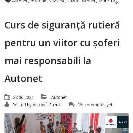
,
,
,
,
Autonet
off-road
suv fest
suzuki autonet
More Tags
Curs de siguranță rutieră
pentru un viitor cu șoferi
mai responsabili la
Autonet
28.06.2021
Autonet
Posted by
Autonet Suzuki
No comments yet