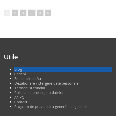
1
2
3
…
5
»
Utile
Blog
Carieră
Feedback-ul tău
Dezabonare / ștergere date personale
Termeni și condiții
Politica de protecție a datelor
ANPC
Contact
Program de prevenire a generării deșeurilor