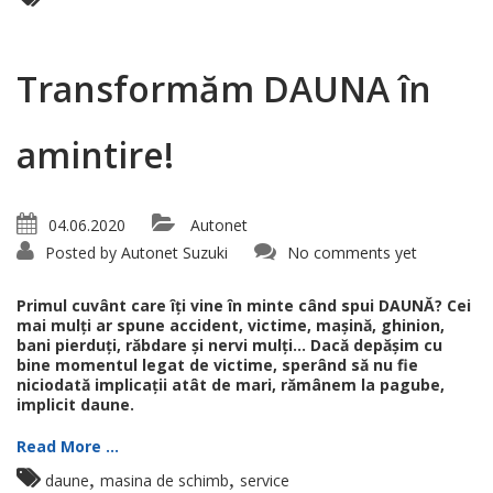
Transformăm DAUNA în
amintire!
04.06.2020
Autonet
Posted by
Autonet Suzuki
No comments yet
Primul cuvânt care îți vine în minte când spui DAUNĂ? Cei
mai mulți ar spune accident, victime, mașină, ghinion,
bani pierduți, răbdare și nervi mulți… Dacă depășim cu
bine momentul legat de victime, sperând să nu fie
niciodată implicații atât de mari, rămânem la pagube,
implicit daune.
Read More ...
,
,
daune
masina de schimb
service