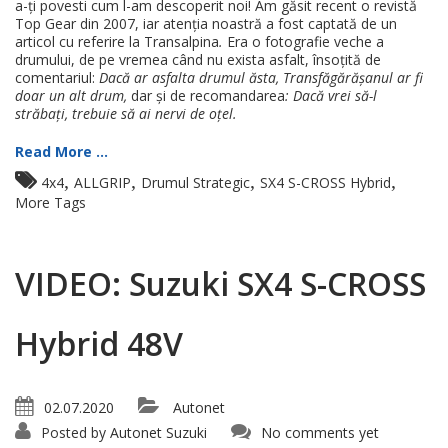
a-ți povesti cum l-am descoperit noi! Am găsit recent o revistă
Top Gear din 2007, iar atenția noastră a fost captată de un
articol cu referire la Transalpina
.
Era o fotografie veche a
drumului, de pe vremea când nu exista asfalt, însoțită de
comentariul:
Dacă ar asfalta drumul ăsta, Transfăgărășanul ar fi
doar un alt drum,
dar și de recomandarea
: Dacă vrei să-l
străbați, trebuie să ai nervi de oțel.
Read More ...
,
,
,
,
4x4
ALLGRIP
Drumul Strategic
SX4 S-CROSS Hybrid
More Tags
VIDEO: Suzuki SX4 S-CROSS
Hybrid 48V
02.07.2020
Autonet
Posted by
Autonet Suzuki
No comments yet