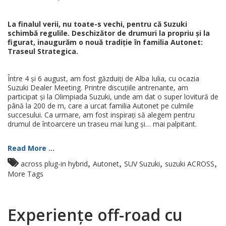
La finalul verii, nu toate-s vechi, pentru că Suzuki
schimbă regulile. Deschizător de drumuri la propriu și la
figurat, inaugurăm o nouă tradiție în familia Autonet:
Traseul Strategica.
Între 4 și 6 august, am fost găzduiți de Alba Iulia, cu ocazia
Suzuki Dealer Meeting. Printre discuțiile antrenante, am
participat și la Olimpiada Suzuki, unde am dat o super lovitură de
până la 200 de m, care a urcat familia Autonet pe culmile
succesului. Ca urmare, am fost inspirați să alegem pentru
drumul de întoarcere un traseu mai lung și… mai palpitant.
Read More ...
,
,
,
,
across plug-in hybrid
Autonet
SUV Suzuki
suzuki ACROSS
More Tags
Experiențe off-road cu