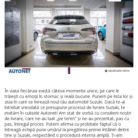
În viața fiecăruia există câteva momente unice, pe care le
trăiești cu emoții în stomac și reală bucurie. Punem pe lista lor și
ziua în care se livrează noul tău automobil Suzuki. Dacă te-ai
întrebat vreodată ce presupune procesul de livrare Suzuki, te
invităm în culisele Autonet! Am stat de vorbă cu consilierii noștri
de livrare, care ne-au luat „pe teren” și ne-au prezentat, pas cu
pas, întregul proces. Putem afirma cu probitate faptul că o
întreagă echipă pune umărul la pregătirea primei întâlniri dintre
tine și Suzuki, respectând o procedură internă amplă. Ți-am