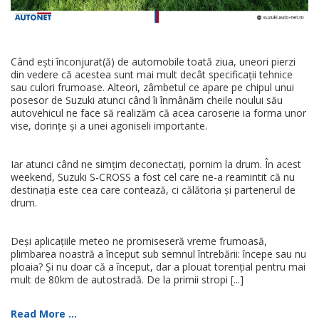
Când ești înconjurat(ă) de automobile toată ziua, uneori pierzi
din vedere că acestea sunt mai mult decât specificații tehnice
sau culori frumoase. Alteori, zâmbetul ce apare pe chipul unui
posesor de Suzuki atunci când îi înmânăm cheile noului său
autovehicul ne face să realizăm că acea caroserie ia forma unor
vise, dorințe și a unei agoniseli importante.
Iar atunci când ne simțim deconectați, pornim la drum. În acest
weekend, Suzuki S-CROSS a fost cel care ne-a reamintit că nu
destinația este cea care contează, ci călătoria și partenerul de
drum.
Deși aplicațiile meteo ne promiseseră vreme frumoasă,
plimbarea noastră a început sub semnul întrebării: începe sau nu
ploaia? Și nu doar că a început, dar a plouat torențial pentru mai
mult de 80km de autostradă. De la primii stropi [...]
Read More ...