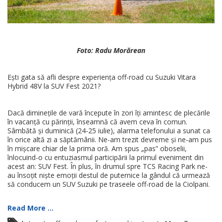
Foto: Radu Morărean
Ești gata să afli despre experiența off-road cu Suzuki Vitara
Hybrid 48V la SUV Fest 2021?
Dacă diminețile de vară începute în zori îți amintesc de plecările
în vacanță cu părinții, înseamnă că avem ceva în comun.
Sâmbătă și duminică (24-25 iulie), alarma telefonului a sunat ca
în orice altă zi a săptămânii. Ne-am trezit devreme și ne-am pus
în mișcare chiar de la prima oră. Am spus „pas” oboselii,
înlocuind-o cu entuziasmul participării la primul eveniment din
acest an: SUV Fest. În plus, în drumul spre TCS Racing Park ne-
au însoțit niște emoții destul de puternice la gândul că urmează
să conducem un SUV Suzuki pe traseele off-road de la Ciolpani.
Read More ...