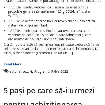
uzate. La aceste sume se pot adăuga și alte ecobonusuri, astfel:
1.500 lei, pentru autovehiculul nou al cărui sistem de
propulsie generează maximum 120 g CO2/km în sistem
WLTP;
3.000 lei la achiziţionarea unui autovehicul nou echipat cu
sistem de propulsie hibrid;
1.500 lei, pentru casarea fiecărui autovehicul uzat cu o
vechime de cel puțin 15 ani de la data fabricației și care
are norma de poluare Euro 3 sau inferioară.
O altă noutate este că vechimea mașinii uzate trebuie să fie de
cel puțin şase ani de la data primei înmatriculări în România. De
altfel, a fost eliminat şi termenul de 60 zile [...]
Read More ...
,
autonet suzuki
Programul Rabla 2022
5 pași pe care să-i urmezi
pentru achiziționarea