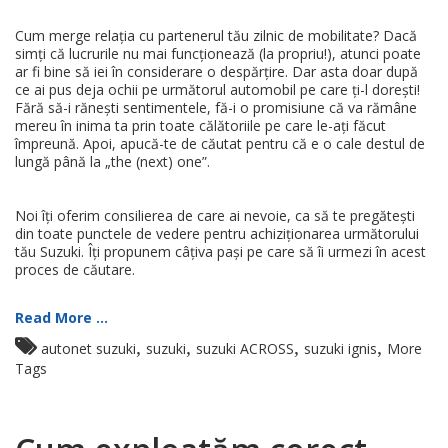
Cum merge relația cu partenerul tău zilnic de mobilitate? Dacă
simți că lucrurile nu mai funcționează (la propriu!), atunci poate
ar fi bine să iei în considerare o despărțire. Dar asta doar după
ce ai pus deja ochii pe următorul automobil pe care ți-l dorești!
Fără să-i rănești sentimentele, fă-i o promisiune că va rămâne
mereu în inima ta prin toate călătoriile pe care le-ați făcut
împreună. Apoi, apucă-te de căutat pentru că e o cale destul de
lungă până la „the (next) one”.
Noi îți oferim consilierea de care ai nevoie, ca să te pregătești
din toate punctele de vedere pentru achiziționarea următorului
tău Suzuki. Îți propunem câțiva pași pe care să îi urmezi în acest
proces de căutare.
Read More ...
,
,
,
,
autonet suzuki
suzuki
suzuki ACROSS
suzuki ignis
More
Tags