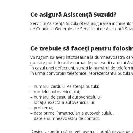
Ce asigură Asistenţă Suzuki?
Serviciul Asistenţă Suzuki oferă asigurarea închirierilo
de Condiţiile Generale ale Serviciului de Asistenţă Suzu
Ce trebuie să faceţi pentru folosi
Vă rugăm să aveţi întotdeauna la dumneavoastră cardul c
noastre pot fi folosite numai de posesorii cardului Asi
În cazul unei defecţiuni, sunaţi la numărul de telefon i
În urma convorbirii telefonice, reprezentantul Suzuki 
– numărul cardului Asistenţă Suzuki;
– modelul autovehiculului;
– numărul de şasiu al autovehiculului;
– locaţia exactă a autovehiculului;
– problema;
– data primei înmatriculări a autovehiculului;
– datele dumneavoastră de contact.
Desigur, sperăm că nu veţi avea niciodată nevoie de un