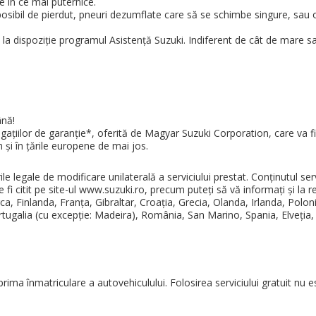
e în ce mai puternice.
osibil de pierdut, pneuri dezumflate care să se schimbe singure, sau 
m la dispoziţie programul Asistenţă Suzuki. Indiferent de cât de mare
ână!
ligaţiilor de garanţie*, oferită de Magyar Suzuki Corporation, care va f
 şi în ţările europene de mai jos.
 legale de modificare unilaterală a serviciului prestat. Conţinutul serv
 fi citit pe site-ul www.suzuki.ro, precum puteţi să vă informaţi şi la 
, Finlanda, Franţa, Gibraltar, Croaţia, Grecia, Olanda, Irlanda, Polo
galia (cu excepţie: Madeira), România, San Marino, Spania, Elveţia, Sl
prima înmatriculare a autovehiculului. Folosirea serviciului gratuit nu