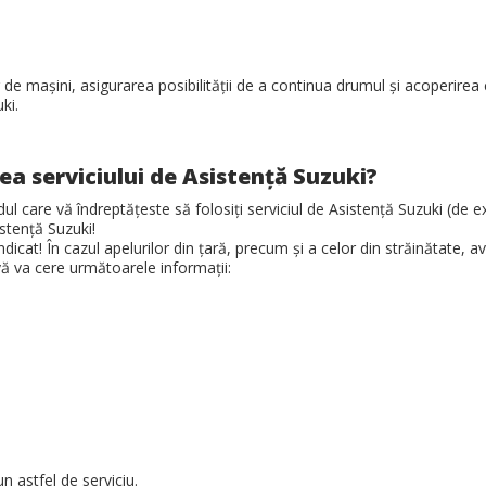
r de maşini, asigurarea posibilităţii de a continua drumul şi acoperirea c
ki.
rea serviciului de Asistenţă Suzuki?
are vă îndreptăţeste să folosiţi serviciul de Asistenţă Suzuki (de exem
stenţă Suzuki!
ndicat! În cazul apelurilor din ţară, precum şi a celor din străinătate, a
vă va cere următoarele informaţii:
 astfel de serviciu.