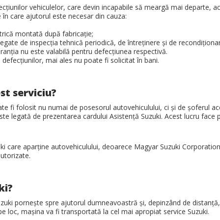
ecţiunilor vehiculelor, care devin incapabile să meargă mai departe, acea
le în care ajutorul este necesar din cauza:
ctrică montată după fabricaţie;
 legate de inspecţia tehnică periodică, de întreţinere şi de recondiţiona
aranţia nu este valabilă pentru defecţiunea respectivă.
 defecţiunilor, mai ales nu poate fi solicitat în bani.
st serviciu?
oate fi folosit nu numai de posesorul autovehiculului, ci şi de şoferul
 este legată de prezentarea cardului Asistenţă Suzuki. Acest lucru face 
zuki care aparţine autovehiculului, deoarece Magyar Suzuki Corporatio
utorizate.
ki?
zuki porneşte spre ajutorul dumneavoastră şi, depinzând de distanţă, a
 loc, maşina va fi transportată la cel mai apropiat service Suzuki.