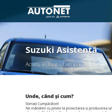
Suzuki Asistență
Acum, în toată Europa
Unde, când şi cum?
Stimaţi Cumpărători!
Ne mândrim cu privire la proiectarea şi producerea un