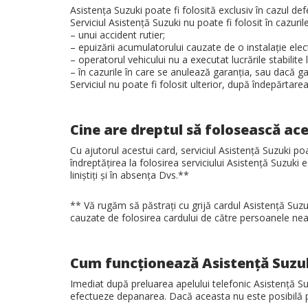
Asistenţa Suzuki poate fi folosită exclusiv în cazul def
Serviciul Asistenţă Suzuki nu poate fi folosit în cazuri
– unui accident rutier;
– epuizării acumulatorului cauzate de o instalaţie ele
– operatorul vehicului nu a executat lucrările stabilite
– în cazurile în care se anulează garanţia, sau dacă g
Serviciul nu poate fi folosit ulterior, după îndepărtarea
Cine are dreptul să folosească ace
Cu ajutorul acestui card, serviciul Asistenţă Suzuki p
îndreptăţirea la folosirea serviciului Asistenţă Suzuki
liniştiţi şi în absenţa Dvs.**
** Vă rugăm să păstraţi cu grijă cardul Asistenţă Su
cauzate de folosirea cardului de către persoanele nea
Cum funcţionează Asistenţă Suzu
Imediat după preluarea apelului telefonic Asistenţă Su
efectueze depanarea. Dacă aceasta nu este posibilă pe