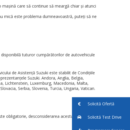
o maşină care să continue să meargă chiar şi atunci
 sau mică este problema dumneavoastră, puteţi să ne
i disponibilă tuturor cumpărătorilor de autovehicule
icului de Asistenţă Suzuki este stabilit de Condiţiile
reprezentanţele Suzuki. Andora, Anglia, Belgia,
nia, Lichtenstein, Luxemburg, Macedonia, Malta,
ovacia, Serbia, Slovenia, Turcia, Ungaria, Vatican.
Solicită Ofertă
 este obligatorie, desconsiderarea acestuia nu
Solicită Test Drive