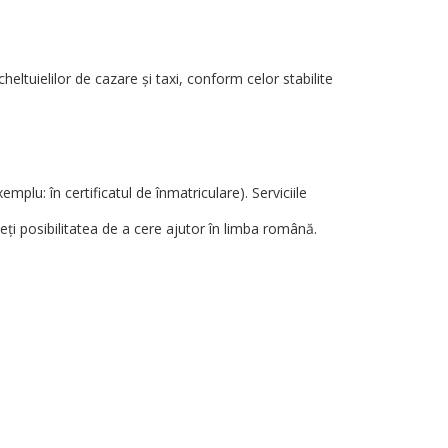
heltuielilor de cazare şi taxi, conform celor stabilite
plu: în certificatul de înmatriculare). Serviciile
veţi posibilitatea de a cere ajutor în limba română.