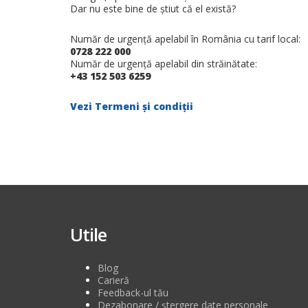
Dar nu este bine de ştiut că el există?
Număr de urgenţă apelabil în România cu tarif local:
0728 222 000
Număr de urgenţă apelabil din străinătate:
+43 152 503 6259
Vezi Termeni și condiții
Utile
Blog
Carieră
Feedback-ul tău
Dezabonare / ștergere date personale