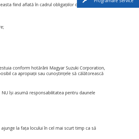
Programare Service
sta fiind aflată în cadrul obligaţiilor de garanţie.
re;
 acestuia conform hotărârii Magyar Suzuki Corporation,
posibil ca apropiaţii sau cunoştinţele să călătorească
n NU îşi asumă responsabilitatea pentru daunele
junge la faţa locului în cel mai scurt timp ca să