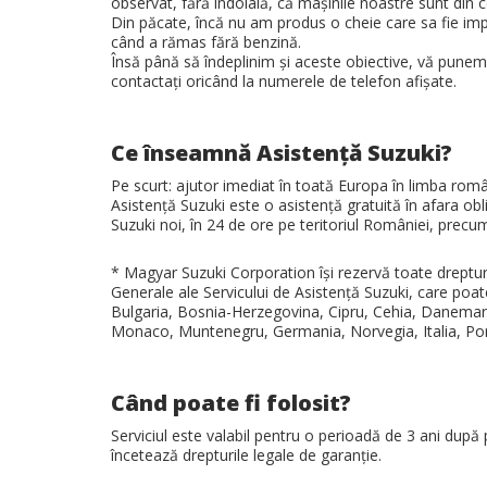
observat, fără îndoială, că maşinile noastre sunt din c
Din păcate, încă nu am produs o cheie care sa fie imp
când a rămas fără benzină.
Însă până să îndeplinim şi aceste obiective, vă pune
contactaţi oricând la numerele de telefon afişate.
Ce înseamnă Asistenţă Suzuki?
Pe scurt: ajutor imediat în toată Europa în limba rom
Asistenţă Suzuki este o asistenţă gratuită în afara ob
Suzuki noi, în 24 de ore pe teritoriul României, precum
* Magyar Suzuki Corporation îşi rezervă toate drepturile
Generale ale Servicului de Asistenţă Suzuki, care poate
Bulgaria, Bosnia-Herzegovina, Cipru, Cehia, Danemarca
Monaco, Muntenegru, Germania, Norvegia, Italia, Portu
Când poate fi folosit?
Serviciul este valabil pentru o perioadă de 3 ani după 
încetează drepturile legale de garanţie.