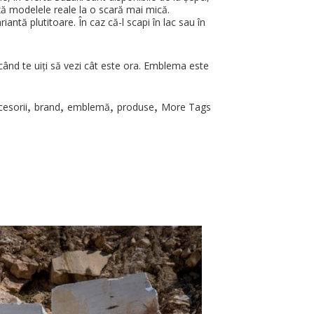
ză modelele reale la o scară mai mică.
iantă plutitoare. În caz că-l scapi în lac sau în
când te uiți să vezi cât este ora. Emblema este
,
,
,
,
cesorii
brand
emblemă
produse
More Tags