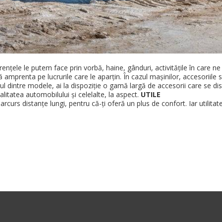
erențele le putem face prin vorbă, haine, gânduri, activitățile în care n
amprenta pe lucrurile care le aparțin. În cazul mașinilor, accesoriile s
dintre modele, ai la dispoziție o gamă largă de accesorii care se distin
litatea automobilului și celelalte, la aspect.
UTILE
curs distanțe lungi, pentru că-ți oferă un plus de confort. Iar utilitat