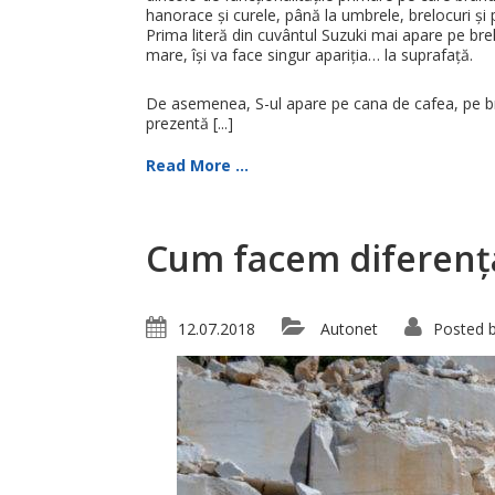
hanorace și curele, până la umbrele, brelocuri și
Prima literă din cuvântul Suzuki mai apare pe breloc
mare, își va face singur apariția… la suprafață.
De asemenea, S-ul apare pe cana de cafea, pe bric
prezentă [...]
Read More ...
Cum facem diferenț
12.07.2018
Autonet
Posted 