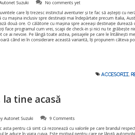
Autonet Suzuki
No comments yet
cuvintele care îți trezesc instinctul aventurier și te fac să aștepți cu ne
u mașina inclusiv spre destinații mai îndepărtate precum Italia, Austr
ă două ore. O călătorie cu mașina spre aceeași destinație durează o 
 poți face programul cum vrei, scapi de check-in și nici nu te grăbește n
ot ce ai nevoie. Pe lângă toate astea, peisajele pe care le întâlnești me
oară când iei în considerare această variantă, îți propunem câteva pont
accesorii
,
r
, la tine acasă
by
Autonet Suzuki
9 Comments
 asta pentru că simt că rezonează cu valorile pe care brandul respecti
ul le aduce în viața cuiva. Este motivul pentru care pe lângă automobile