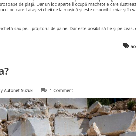
 prosoape de plajă. Dar un loc aparte îl ocupă machetele care ilustrea
ul pe care-l atașezi cheii de la mașină și este disponibil chiar și în var
hetă sau pe… prăjitorul de pâine. Dar este posibil să fie și pe ceas, 
ac
a?
by
Autonet Suzuki
1 Comment