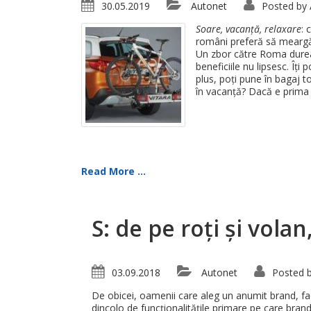
30.05.2019
Autonet
Posted by
Soare, vacanță, relaxare
: 
români preferă să meargă c
Un zbor către Roma dureaz
beneficiile nu lipsesc. Îți
plus, poți pune în bagaj t
în vacanță? Dacă e prima 
Read More ...
S: de pe roți și volan
03.09.2018
Autonet
Posted 
De obicei, oamenii care aleg un anumit brand, fac
dincolo de funcționalitățile primare pe care brand