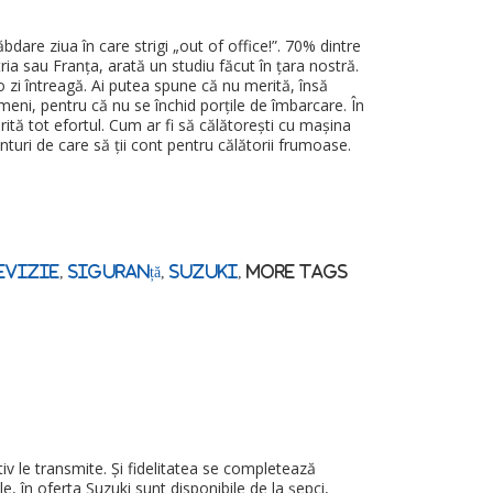
răbdare ziua în care strigi „out of office!”. 70% dintre
ia sau Franța, arată un studiu făcut în țara nostră.
zi întreagă. Ai putea spune că nu merită, însă
imeni, pentru că nu se închid porțile de îmbarcare. În
rită tot efortul. Cum ar fi să călătorești cu mașina
uri de care să ții cont pentru călătorii frumoase.
evizie
,
siguranță
,
suzuki
,
More Tags
v le transmite. Și fidelitatea se completează
, în oferta Suzuki sunt disponibile de la șepci,