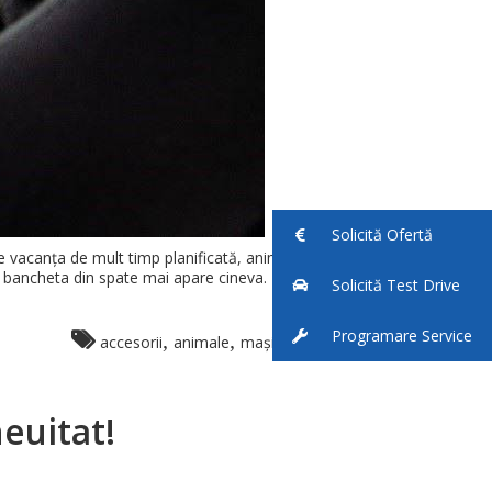
Solicită Ofertă
e vacanța de mult timp planificată, animalul de
e bancheta din spate mai apare cineva. Trebuie să
Solicită Test Drive
Programare Service
,
,
,
accesorii
animale
mașină
suzuki
euitat!