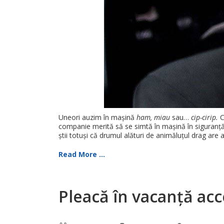
Uneori auzim în mașină
ham, miau
sau…
cip-cirip.
C
companie merită să se simtă în mașină în siguranță…
știi totuși că drumul alături de animăluțul drag are a
Read More ...
Pleacă în vacanță acc