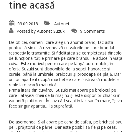
tine acasă
03.09.2018
Autonet
Posted by
Autonet Suzuki
9 Comments
De obicei, oamenii care aleg un anumit brand, fac asta
pentru că simt că rezonează cu valorile pe care brandul
respectiv le transmite. Și fidelitatea se completează dincolo
de funcționalitățile primare pe care brandul le aduce în viața
cuiva. Este motivul pentru care pe lângă automobile, în
oferta Suzuki sunt disponibile de la șepci, hanorace și
curele, până la umbrele, brelocuri și prosoape de plajă. Dar
un loc aparte îl ocupă machetele care ilustrează modelele
reale la o scară mai mică.
Prima literă din cuvântul Suzuki mai apare pe brelocul pe
care-l atașezi cheii de la mașină și este disponibil chiar și în
variantă plutitoare. În caz că-l scapi în lac sau în mare, își va
face singur apariția… la suprafață.
De asemenea, S-ul apare pe cana de cafea, pe brichetă sau
pe… prăjitorul de pâine. Dar este posibil să fie și pe ceas,