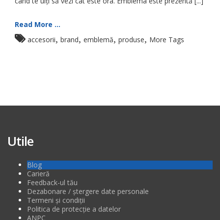
când te uiți să vezi cât este ora. Emblema este prezentă [...]
Read More ...
,
,
,
,
accesorii
brand
emblemă
produse
More Tags
Utile
Blog
Carieră
Feedback-ul tău
Dezabonare / ștergere date personale
Termeni și condiții
Politica de protecție a datelor
ANPC