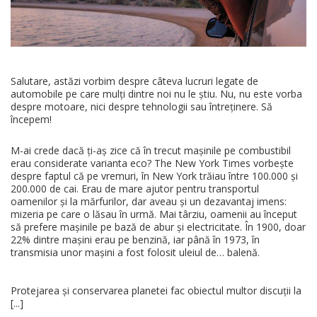
Salutare, astăzi vorbim despre câteva lucruri legate de
automobile pe care mulți dintre noi nu le știu. Nu, nu este vorba
despre motoare, nici despre tehnologii sau întreținere. Să
începem!
M-ai crede dacă ți-aș zice că în trecut mașinile pe combustibil
erau considerate varianta eco? The New York Times vorbește
despre faptul că pe vremuri, în New York trăiau între 100.000 și
200.000 de cai. Erau de mare ajutor pentru transportul
oamenilor și la mărfurilor, dar aveau și un dezavantaj imens:
mizeria pe care o lăsau în urmă. Mai târziu, oamenii au început
să prefere mașinile pe bază de abur și electricitate. În 1900, doar
22% dintre mașini erau pe benzină, iar până în 1973, în
transmisia unor mașini a fost folosit uleiul de… balenă.
Protejarea și conservarea planetei fac obiectul multor discuții la
[...]