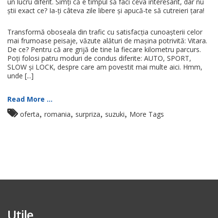
un lucru diferit. Simți că e timpul să faci ceva interesant, dar nu
știi exact ce? Ia-ți câteva zile libere și apucă-te să cutreieri țara!
Transformă oboseala din trafic cu satisfacția cunoașterii celor
mai frumoase peisaje, văzute alături de mașina potrivită: Vitara.
De ce? Pentru că are grijă de tine la fiecare kilometru parcurs.
Poți folosi patru moduri de condus diferite: AUTO, SPORT,
SLOW și LOCK, despre care am povestit mai multe aici. Hmm,
unde [...]
Read More ...
,
,
,
,
oferta
romania
surpriza
suzuki
More Tags
Utile