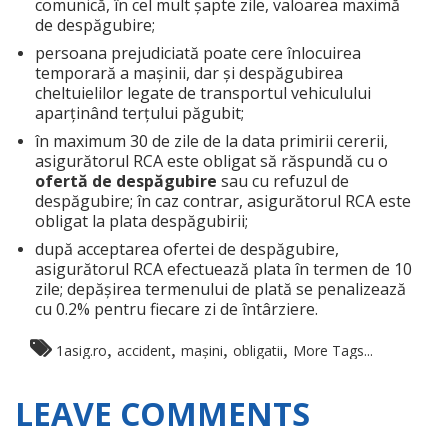
comunică, în cel mult șapte zile, valoarea maximă
de despăgubire;
persoana prejudiciată poate cere înlocuirea
temporară a mașinii, dar și despăgubirea
cheltuielilor legate de transportul vehiculului
aparținând terțului păgubit;
în maximum 30 de zile de la data primirii cererii,
asigurătorul RCA este obligat să răspundă cu o
ofertă de despăgubire
sau cu refuzul de
despăgubire; în caz contrar, asigurătorul RCA este
obligat la plata despăgubirii;
după acceptarea ofertei de despăgubire,
asigurătorul RCA efectuează plata în termen de 10
zile; depășirea termenului de plată se penalizează
cu 0.2% pentru fiecare zi de întârziere.
,
,
,
,
1asig.ro
accident
mașini
obligatii
More Tags...
LEAVE COMMENTS