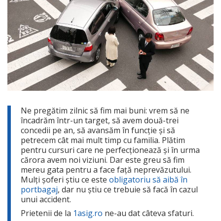
Ne pregătim zilnic să fim mai buni: vrem să ne
încadrăm într-un target, să avem două-trei
concedii pe an, să avansăm în funcție și să
petrecem cât mai mult timp cu familia. Plătim
pentru cursuri care ne perfecționează și în urma
cărora avem noi viziuni. Dar este greu să fim
mereu gata pentru a face față neprevăzutului.
Mulți șoferi știu ce este
obligatoriu să aibă în
portbagaj
, dar nu știu ce trebuie să facă în cazul
unui accident.
Prietenii de la
1asig.ro
ne-au dat câteva sfaturi.