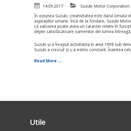
14.09.2017
Suzuki Motor Corporation
În viziunea Suzuki, creativitatea este darul omului d
aspirațiilor umane. Încă de la fondare, Suzuki Moto
că valoarea poate avea un caracter relativ în funcț
deplin satisfăcătoare oamenilor din lumea întreagă,
Suzuki și-a început activitatea în anul 1909 sub d
Suzuki a crescut și s-a extins constant. Înaintea ce
Read More ...
Utile