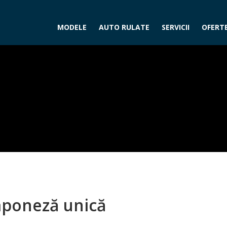
MODELE
AUTO RULATE
SERVICII
OFERTE
aponeză unică