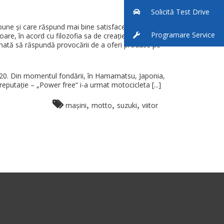
Solicită Test Drive
 bune și care răspund mai bine satisfacerii
Programare Service
re, în acord cu filozofia sa de creație. Realizând
minată să răspundă provocării de a oferi produse pe
1920. Din momentul fondării, în Hamamatsu, Japonia,
reputație – „Power free“ i-a urmat motocicleta [...]
,
,
,
mașini
motto
suzuki
viitor