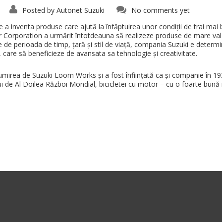
Posted by
Autonet Suzuki
No comments yet
e a inventa produse care ajută la înfăptuirea unor condiții de trai mai
r Corporation a urmărit întotdeauna să realizeze produse de mare valoa
ie de perioada de timp, țară și stil de viață, compania Suzuki e deter
 care să beneficieze de avansata sa tehnologie și creativitate.
enumirea de Suzuki Loom Works și a fost înființată ca și companie în 
lui de Al Doilea Război Mondial, bicicletei cu motor – cu o foarte bună 