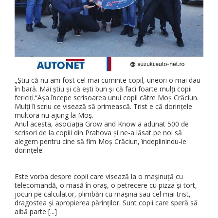
„Știu că nu am fost cel mai cuminte copil, uneori o mai dau
în bară. Mai știu și că ești bun și că faci foarte mulți copii
fericiți.“Așa începe scrisoarea unui copil către Moș Crăciun.
Mulți îi scriu ce visează să primească. Trist e că dorințele
multora nu ajung la Moș.
Anul acesta, asociația Grow and Know a adunat 500 de
scrisori de la copiii din Prahova și ne-a lăsat pe noi să
alegem pentru cine să fim Moș Crăciun, îndeplinindu-le
dorințele.
Este vorba despre copii care visează la o mașinuță cu
telecomandă, o masă în oraș, o petrecere cu pizza și tort,
jocuri pe calculator, plimbări cu mașina sau cel mai trist,
dragostea și apropierea părinților. Sunt copii care speră să
aibă parte [...]