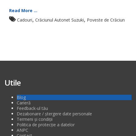
Read More ...
,
,
Cadouri
Crăciunul Autonet Suzuki
Poveste de Crăciun
Utile
Blog
Carieră
Feedback-ul tău
Dezabonare / ștergere date personale
Termeni și condiții
Politica de protecție a datelor
ANPC
Contact