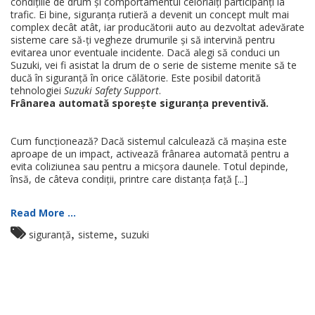
condițiile de drum și comportamentul celorlalți participanți la
trafic. Ei bine, siguranța rutieră a devenit un concept mult mai
complex decât atât, iar producătorii auto au dezvoltat adevărate
sisteme care să-ți vegheze drumurile și să intervină pentru
evitarea unor eventuale incidente. Dacă alegi să conduci un
Suzuki, vei fi asistat la drum de o serie de sisteme menite să te
ducă în siguranță în orice călătorie. Este posibil datorită
tehnologiei
Suzuki Safety Support
.
Frânarea automată sporește siguranța preventivă.
Cum funcționează? Dacă sistemul calculează că mașina este
aproape de un impact, activează frânarea automată pentru a
evita coliziunea sau pentru a micșora daunele. Totul depinde,
însă, de câteva condiții, printre care distanța față [...]
Read More ...
,
,
siguranță
sisteme
suzuki