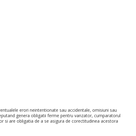
ualele erori neintentionate sau accidentale, omisiuni sau
ea neputand genera obligatii ferme pentru vanzator, cumparatorul
lor si are obligatia de a se asigura de corectitudinea acestora