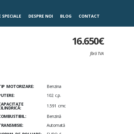
 SPECIALE
DESPRE NOI
BLOG
CONTACT
16.650
€
fără TVA
TIP MOTORIZARE:
Benzina
PUTERE:
102 c.p.
CAPACITATE
1.591 cmc
CILINDRICĂ:
COMBUSTIBIL:
Benzină
TRANSMISIE:
Automată