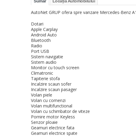
Sumar
Locația Automobilului
AutoNet GRUP ofera spre vanzare Mercedes-Benz A
Dotari
Apple Carplay
Android Auto
Bluetooth
Radio
Port USB
Sistem navigatie
Sistem audio
Monitor cu touch screen
Climatronic
Tapiterie stofa
Incalzire scaun sofer
Incalzire scaun pasager
Volan piele
Volan cu comenzi
Volan multifunctional
Volan cu schimbator de viteze
Pornire motor Keyless
Senzor ploaie
Geamuri electrice fata
Geamuri electrice spate