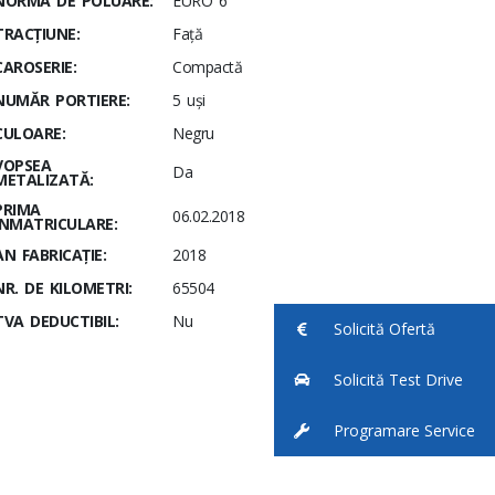
NORMA DE POLUARE:
EURO 6
TRACȚIUNE:
Față
CAROSERIE:
Compactă
NUMĂR PORTIERE:
5 uși
CULOARE:
Negru
VOPSEA
Da
METALIZATĂ:
PRIMA
06.02.2018
ÎNMATRICULARE:
AN FABRICAȚIE:
2018
NR. DE KILOMETRI:
65504
TVA DEDUCTIBIL:
Nu
Solicită Ofertă
Solicită Test Drive
Programare Service