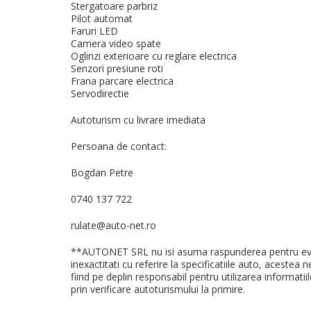
Stergatoare parbriz
Pilot automat
Faruri LED
Camera video spate
Oglinzi exterioare cu reglare electrica
Senzori presiune roti
Frana parcare electrica
Servodirectie
Autoturism cu livrare imediata
Persoana de contact:
Bogdan Petre
0740 137 722
rulate@auto-net.ro
**AUTONET SRL nu isi asuma raspunderea pentru event
inexactitati cu referire la specificatiile auto, acest
fiind pe deplin responsabil pentru utilizarea informatii
prin verificare autoturismului la primire.