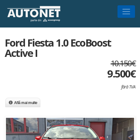
Ford Fiesta 1.0 EcoBoost
Active I
10.150€
9.500
€
fără TVA
Află mai multe